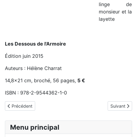
linge de
monsieur et la
layette
Les Dessous de l'Armoire
Édition juin 2015
Auteurs : Hélène Charrat
14,8x21 cm, broché, 56 pages,
5 €
ISBN :
978-2-9544362-1-0
Article précédent : Histoire du clocher
Article suivan
Précédent
Suivant
Menu principal