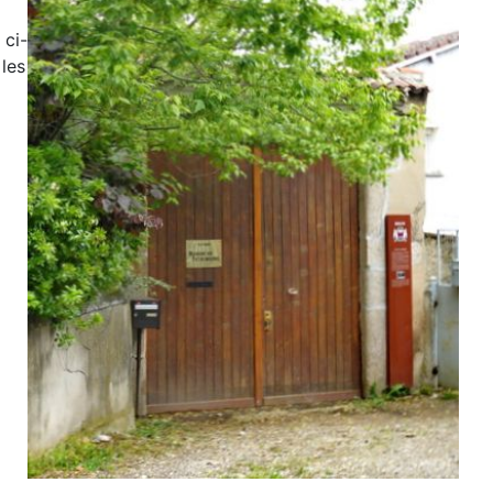
 ci-
 les