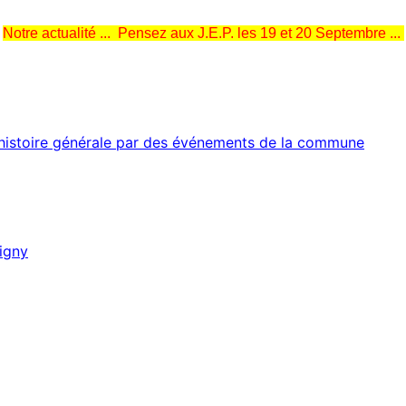
Notre actualité ... Pensez aux J.E.P. les 19 et 20 Septembre ...
r l’histoire générale par des événements de la commune
rigny