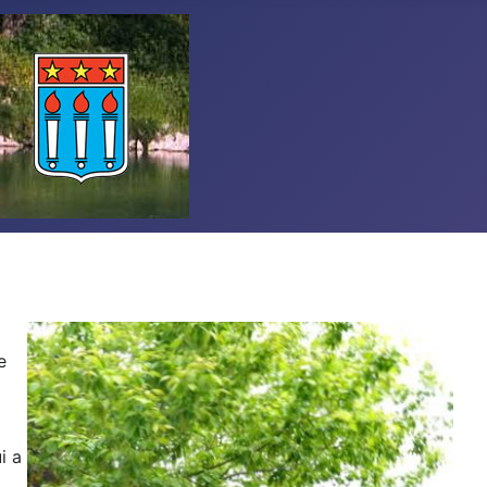
e
i a