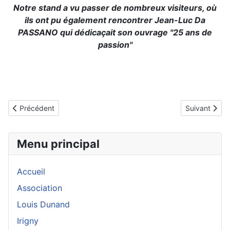
Notre stand a vu passer de nombreux visiteurs, où
ils ont pu également rencontrer Jean-Luc Da
PASSANO qui dédicaçait son ouvrage "25 ans de
passion"
Article précédent : Maison du Patrimoine
Article suiva
Précédent
Suivant
Menu principal
Accueil
Association
Louis Dunand
Irigny